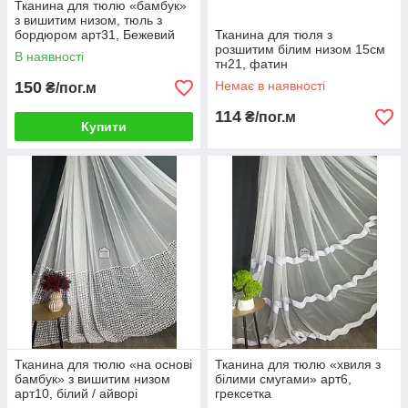
Тканина для тюлю «бамбук»
з вишитим низом, тюль з
бордюром арт31, Бежевий
Тканина для тюля з
низ
розшитим білим низом 15см
В наявності
тн21, фатин
150
Немає в наявності
₴/пог.м
114
₴/пог.м
Купити
Тканина для тюлю «на основі
Тканина для тюлю «хвиля з
бамбук» з вишитим низом
білими смугами» арт6,
арт10, білий / айворі
грексетка