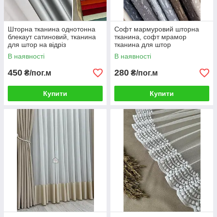
Шторна тканина однотонна
Софт мармуровий шторна
блекаут сатиновий, тканина
тканина, софт мрамор
для штор на відріз
тканина для штор
В наявності
В наявності
450
280
₴/пог.м
₴/пог.м
Купити
Купити