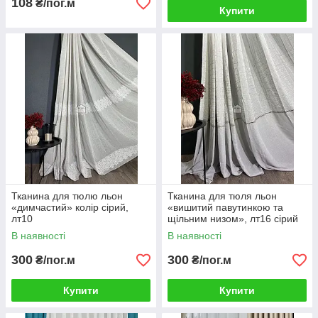
108
₴/пог.м
Купити
Тканина для тюлю льон
Тканина для тюля льон
«димчастий» колір сірий,
«вишитий павутинкою та
лт10
щільним низом», лт16 сірий
В наявності
В наявності
300
300
₴/пог.м
₴/пог.м
Купити
Купити