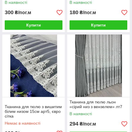
В наявності
В наявності
300
180
₴/пог.м
₴/пог.м
Купити
Купити
Тканина для тюлю льон
Тканина для тюлю з вишитим
«сірий низ з вензелем» лт7
білим низом 15см арт5, євро
В наявності
сітка
Немає в наявності
294
₴/пог.м