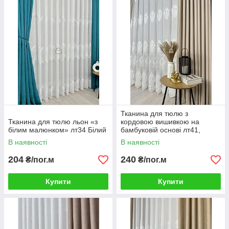
Тканина для тюлю з
Тканина для тюлю льон «з
кордовою вишивкою на
білим малюнком» лт34 Білий
бамбуковій основі лт41,
молочний
В наявності
В наявності
204
240
₴/пог.м
₴/пог.м
Купити
Купити