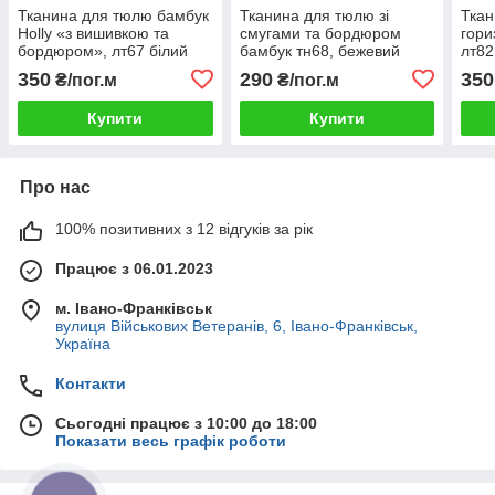
Тканина для тюлю бамбук
Тканина для тюлю зі
Ткан
Holly «з вишивкою та
смугами та бордюром
гори
бордюром», лт67 білий
бамбук тн68, бежевий
лт82
350
290
350
₴/пог.м
₴/пог.м
Купити
Купити
Про нас
100% позитивних з 12 відгуків за рік
Працює з 06.01.2023
м. Івано-Франківськ
вулиця Військових Ветеранів, 6, Івано-Франківськ,
Україна
Контакти
Сьогодні працює з 10:00 до 18:00
Показати весь графік роботи