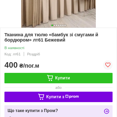
Тканина для тюлю «бамбук зі смугами й
бордюром» лт61 Бежевий
В наявності
Код: лт61
Роздріб
400
₴/пог.м
Купити
або
Купити з
Що таке купити з Пром?