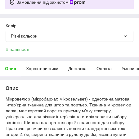
Замовлення під захистом
Колір
Різні кольори
В наявності
Опис
Характеристики
Доставка
Оплата
Умови п
Опис
Мікровелюр (мікробархат, мікровельвет) - однотонна матова
інтер'єрна тканина для штор та портьєр. Тканина мікровелюр
легка, має короткий ворс та приємну м'яку текстуру,
універсальна для різних інтер'єрів та стилів завдяки вибору
відтінків. Широка палітра кольорів* в наявності для вибору.
Практичні розміри дозволяють пошити стандартні висотою
штори 2.7м, ширина тканини з рулону до 3м, можна купити