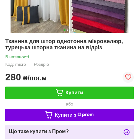
Тканина для штор однотонна мікровелюр,
турецька шторна тканина на відріз
В наявності
Код: micro
Роздріб
280
₴/пог.м
Купити
або
Купити з
Що таке купити з Пром?