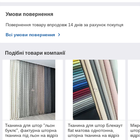
Умови повернення
Повернення товару впродовж 14 днів за рахунок покупця
Всі умови повернення
Подібні товари компанії
Тканина для штор "льон
Тканина для штор Блекаут
Мікр
буклє", фактурна шторна
flat матова однотонна,
штор
тканина під льон на відріз
шторна тканина на відріз
відрі