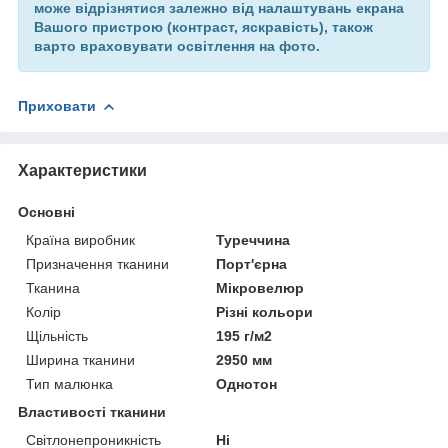
може відрізнятися залежно від налаштувань екрана
Вашого пристрою (контраст, яскравість), також
варто враховувати освітлення на фото.
Приховати
Характеристики
Основні
Країна виробник
Туреччина
Призначення тканини
Порт'єрна
Тканина
Мікровелюр
Колір
Різні кольори
Щільність
195 г/м2
Ширина тканини
2950 мм
Тип малюнка
Однотон
Властивості тканини
Світлонепроникність
Ні