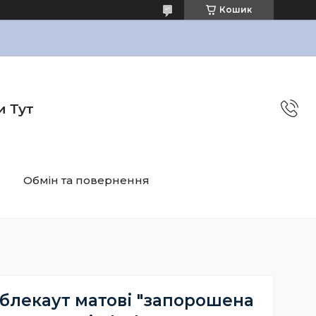
Кошик
и Тут
Обмін та повернення
блекаут матові "запорошена