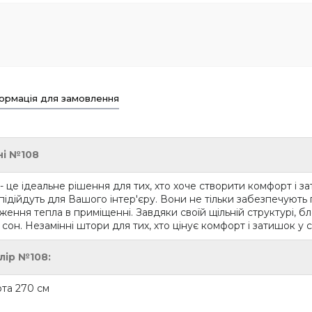
ормація для замовлення
ні №108
це ідеальне рішення для тих, хто хоче створити комфорт і зат
ідійдуть для Вашого інтер'єру. Вони не тільки забезпечують при
ення тепла в приміщенні. Завдяки своїй щільній структурі, бл
сон. Незамінні штори для тих, хто цінує комфорт і затишок у с
лір №108:
ота 270 см