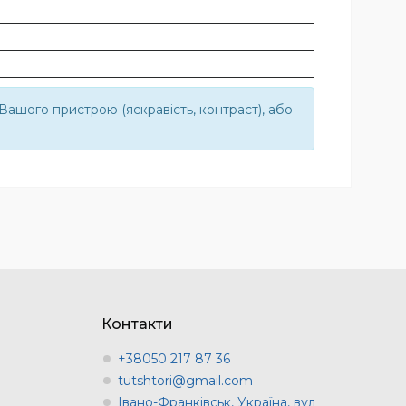
ашого пристрою (яскравість, контраст), або
Контакти
+38050 217 87 36
tutshtori@gmail.com
Івано-Франківськ, Україна, вул