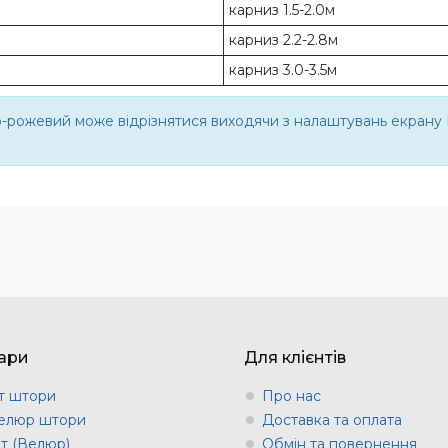
карниз 1.5-2.0м
карниз 2.2-2.8м
карниз 3.0-3.5м
о-рожевий може відрізнятися виходячи з налаштувань екрану В
ари
Для клієнтів
т штори
Про нас
елюр штори
Доставка та оплата
т (Велюр)
Обмін та повернення