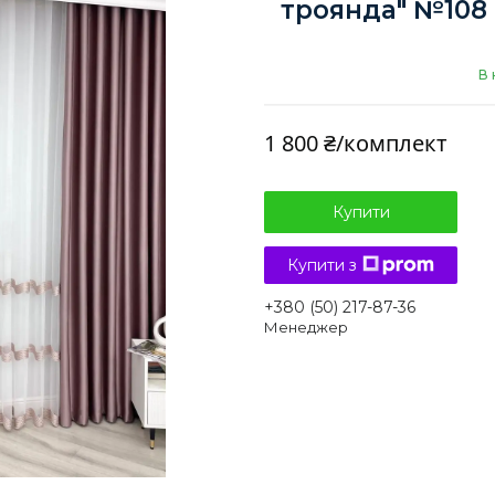
троянда" №108 
В 
1 800 ₴/комплект
Купити
Купити з
+380 (50) 217-87-36
Менеджер