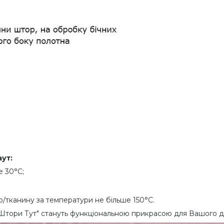
аут
:
е 30°C;
ю/тканину за температури не більше 150°C.
Штори Тут" стануть функціональною прикрасою для Вашого до