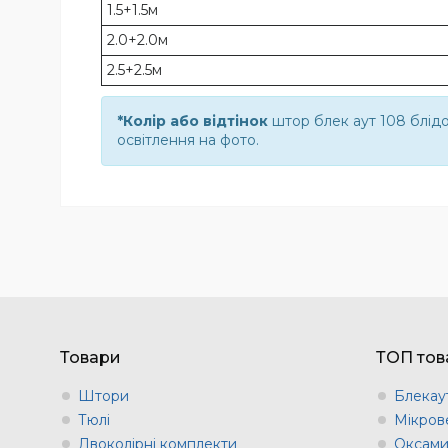
1.5+1.5м
2.0+2.0м
2.5+2.5м
*Колір або відтінок
штор блек аут 108 блід
освітлення на фото.
Товари
ТОП тов
Штори
Блекау
Тюлі
Мікров
Двоколірні комплекти
Оксами