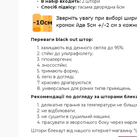
В набір входить:
2
штори
Спосіб підвісу:
тасьма дворядна 6см
Переваги
black out
штор:
захищають від денного світла до 95%;
стійкі до ультрафіолету;
гіпоалергенні;
зносостійкі;
тримають форму,
легкі в догляді;
красиво драпіруються;
універсальні для різних типів приміщень.
Рекомендації по догляду
за шторами блек
делікатне прання за температури не більш
не відбілювати;
не сушити в сушильній машині;
прасувати зі зворотнього боку через марл
Штори блекаут від нашого інтернет-магазину "