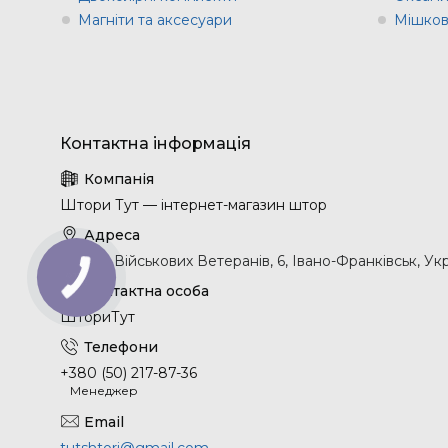
Магніти та аксесуари
Мішков
Штори Тут — інтернет-магазин штор
вулиця Військових Ветеранів, 6, Івано-Франківськ, Ук
ШториТут
+380 (50) 217-87-36
Менеджер