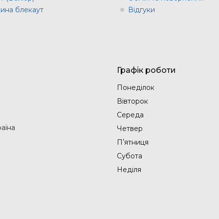
ина блекаут
Відгуки
Графік роботи
Понеділок
Вівторок
Середа
раїна
Четвер
Пʼятниця
Субота
Неділя