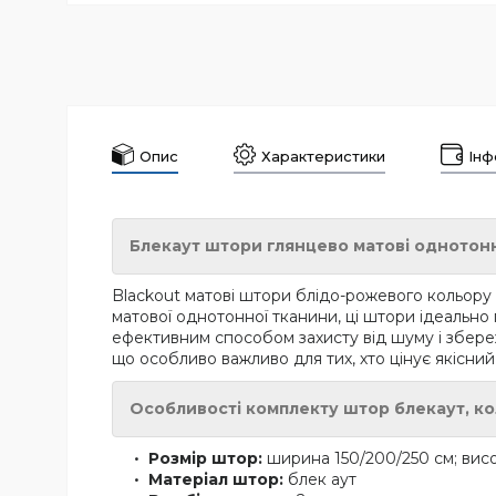
Опис
Характеристики
Інф
Блекаут штори глянцево матові однотон
Blackout матові штори блідо-рожевого кольору - 
матової однотонної тканини, ці штори ідеально п
ефективним способом захисту від шуму і збереж
що особливо важливо для тих, хто цінує якісний 
Особливості комплекту штор блекаут, ко
Розмір штор:
ширина
150/200/250
см; вис
Матеріал штор:
блек аут