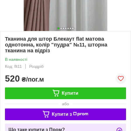
Тканина для штор Блекаут flat матова
однотонна, колір "пудра" №11, шторна
тканина на відріз
В наявності
Код: flt11
Роздріб
520
₴/пог.м
Купити
або
Купити з
Що таке купити з Пром?