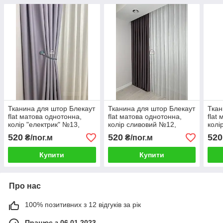
Тканина для штор Блекаут
Тканина для штор Блекаут
Ткан
flat матова однотонна,
flat матова однотонна,
flat
колір "електрик" №13,
колір сливовий №12,
колі
шторна тканина на відріз
шторна тканина на відріз
штор
520
520
520
₴/пог.м
₴/пог.м
Купити
Купити
Про нас
100% позитивних з 12 відгуків за рік
Працює з 06.01.2023