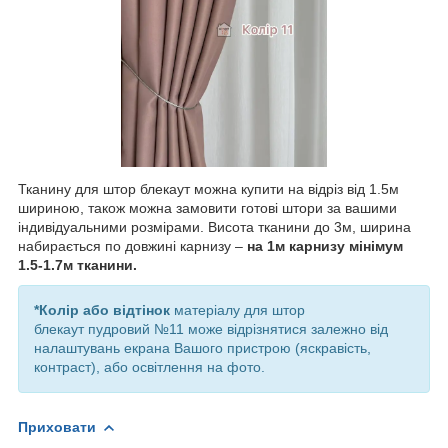
Тканину для штор блекаут можна купити на відріз від 1.5м
шириною, також можна замовити готові штори за вашими
індивідуальними розмірами. Висота тканини до 3м, ширина
набирається по довжині карнизу –
на 1м карнизу мінімум
1.5-1.7м тканини.
*Колір або відтінок
матеріалу для штор
блекаут пудровий №11 може відрізнятися залежно від
налаштувань екрана Вашого пристрою (яскравість,
контраст), або освітлення на фото.
Приховати