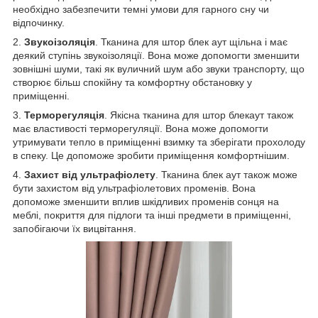
необхідно забезпечити темні умови для гарного сну чи
відпочинку.
2.
Звукоізоляція
. Тканина для штор блек аут щільна і має
деякий ступінь звукоізоляції. Вона може допомогти зменшити
зовнішні шуми, такі як вуличний шум або звуки транспорту, що
створює більш спокійну та комфортну обстановку у
приміщенні.
3.
Терморегуляція
. Якісна тканина для штор блекаут також
має властивості терморегуляції. Вона може допомогти
утримувати тепло в приміщенні взимку та зберігати прохолоду
в спеку. Це допоможе зробити приміщення комфортнішим.
4.
Захист від ультрафіолету
. Тканина блек аут також може
бути захистом від ультрафіолетових променів. Вона
допоможе зменшити вплив шкідливих променів сонця на
меблі, покриття для підлоги та інші предмети в приміщенні,
запобігаючи їх вицвітання.