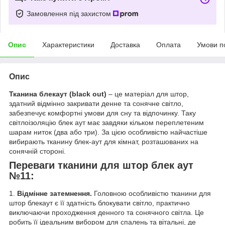
Замовлення під захистом
Опис
Характеристики
Доставка
Оплата
Умови п
Опис
Тканина блекаут (black out)
– це матеріал для штор,
здатний відмінно закривати денне та сонячне світло,
забезпечує комфортні умови для сну та відпочинку. Таку
світлоізоляцію блек аут має завдяки кільком переплетеним
шарам ниток (два або три). За цією особливістю найчастіше
вибирають тканину блек-аут для кімнат, розташованих на
сонячній стороні.
Переваги тканини для штор блек аут
№11:
1.
Відмінне затемнення.
Головною особливістю тканини для
штор блекаут є її здатність блокувати світло, практично
виключаючи проходження денного та сонячного світла. Це
робить її ідеальним вибором для спалень та вітальні, де