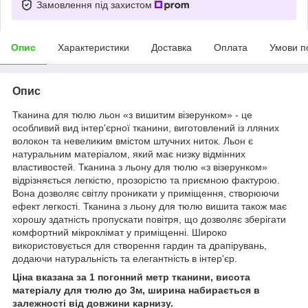
Замовлення під захистом
Опис
Характеристики
Доставка
Оплата
Умови п
Опис
Тканина для тюлю льон «з вишитим візерунком» - це
особливий вид інтер'єрної тканини, виготовлений із лляних
волокон та невеликим вмістом штучних ниток. Льон є
натуральним матеріалом, який має низку відмінних
властивостей. Тканина з льону для тюлю «з візерунком»
відрізняється легкістю, прозорістю та приємною фактурою.
Вона дозволяє світлу проникати у приміщення, створюючи
ефект легкості. Тканина з льону для тюлю вишита також має
хорошу здатність пропускати повітря, що дозволяє зберігати
комфортний мікроклімат у приміщенні. Широко
використовується для створення гардин та драпірувань,
додаючи натуральність та елегантність в інтер'єр.
Ціна вказана за 1 погонний метр тканини, висота
матеріалу для тюлю до 3м, ширина набирається в
залежності від довжини карнизу.