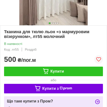
Тканина для тюлю льон «з мармуровим
візерунком», лт55 молочний
В наявності
Код: лт55
Роздріб
500
₴/пог.м
Купити
або
Купити з
Що таке купити з Пром?