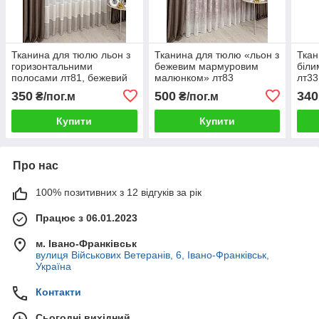
Тканина для тюлю льон з
Тканина для тюлю «льон з
Ткан
горизонтальними
бежевим мармуровим
біли
полосами лт81, бежевий
малюнком» лт83
лт33
350
500
340
₴/пог.м
₴/пог.м
Купити
Купити
Про нас
100% позитивних з 12 відгуків за рік
Працює з 06.01.2023
м. Івано-Франківськ
вулиця Військових Ветеранів, 6, Івано-Франківськ,
Україна
Контакти
Сьогодні вихідний