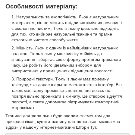
Особливості матеріалу:
Натуральність та екологічність. Льон є натуральним
матеріалом, він не містить шкідливих хімічних речовин і
є екологічно чистим. Тюль із льону ідеально підходить
для тих, хто вибирає натуральні тканини та прагне
екологічно чистого способу життя.
Міцність. Льон є одним із найміцніших натуральних
волокон. Тюль з льону має високу стійкість до
зношування і зберігає свою форму протягом тривалого
часу. Це робить його ідеальним вибором для
використання у приміщеннях підвищеної вологості.
Природні текстури. Тюль із льону має приємну
текстуру, яка додає шарм та елегантність в інтер'єр. Він
також має гарну прохідність повітря, що дозволяє
повітря вільно проникати в кімнату. Це створює відчуття
легкості, а також допомагає підтримувати комфортний
мікроклімат.
Тканина для тюля льон буде вдалим елементом для
прикраси вікон, купити тканину для тюлю льон можна «на
відріз» у нашому інтернет-магазині Штори Тут.