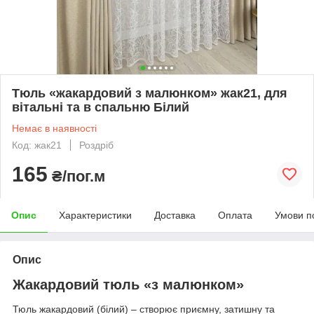
Тюль «жакардовий з малюнком» жак21, для
вітальні та в спальню Білий
Немає в наявності
Код: жак21
Роздріб
165
₴/пог.м
Опис
Характеристики
Доставка
Оплата
Умови п
Опис
Жакардовий тюль «з малюнком»
Тюль жакардовий (білий) – створює приємну, затишну та