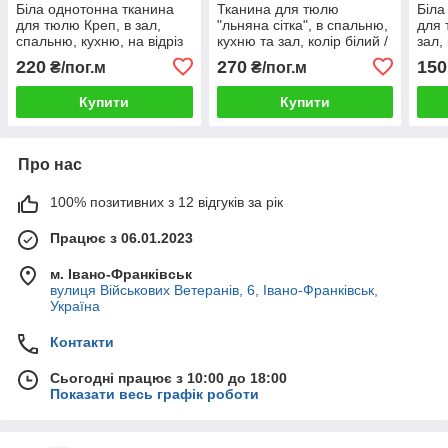
Біла однотонна тканина
Тканина для тюлю
Біла
для тюлю Креп, в зал,
"льняна сітка", в спальню,
для 
спальню, кухню, на відріз
кухню та зал, колір білий /
зал,
шампань
мет
220
270
150
₴/пог.м
₴/пог.м
Купити
Купити
Про нас
100% позитивних з 12 відгуків за рік
Працює з 06.01.2023
м. Івано-Франківськ
вулиця Військових Ветеранів, 6, Івано-Франківськ,
Україна
Контакти
Сьогодні працює з 10:00 до 18:00
Показати весь графік роботи