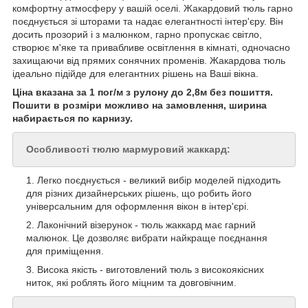
комфортну атмосферу у вашій оселі. Жакардовий тюль гарно
поєднується зі шторами та надає елегантності інтер'єру. Він
досить прозорий і з малюнком, гарно пропускає світло,
створює м'яке та привабливе освітлення в кімнаті, одночасно
захищаючи від прямих сонячних променів. Жакардова тюль
ідеально підійде для елегантних рішень на Ваші вікна.
Ціна вказана за 1 пог/м з рулону до 2,8м без пошиття.
Пошити в розміри можливо на замовлення, ширина
набирається по карнизу
.
Особливості тюлю мармуровий жаккард:
Легко поєднується - великий вибір моделей підходить
для різних дизайнерських рішень, що робить його
універсальним для оформлення вікон в інтер'єрі.
Лаконічний візерунок - тюль жаккард має гарний
малюнок. Це дозволяє вибрати найкраще поєднання
для приміщення.
Висока якість - виготовлений тюль з високоякісних
ниток, які роблять його міцним та довговічним.