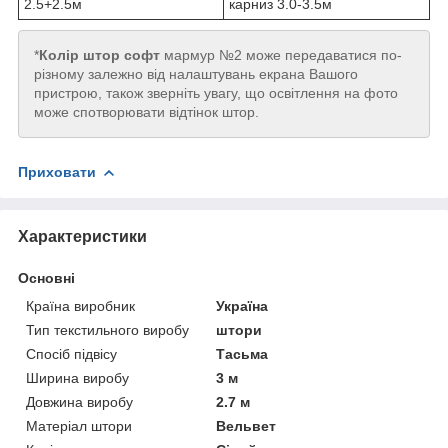
2.5+2.5м
карниз 3.0-3.5м
*
Колір штор софт
мармур №2 може передаватися по-
різному залежно від налаштувань екрана Вашого
пристрою, також зверніть увагу, що освітлення на фото
може спотворювати відтінок штор.
Приховати
Характеристики
Основні
Країна виробник
Україна
Тип текстильного виробу
штори
Спосіб підвісу
Тасьма
Ширина виробу
3 м
Довжина виробу
2.7 м
Матеріал штори
Вельвет