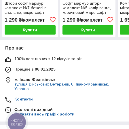
Штори софт мармур
Софт мармур штори
Ком
комплект №7 бежеві в
комплект №5 колір венге,
мікр
спальню, мікро-софт
коричневий мікро софт
мокр
жаккард, 2 штори
жаккард, 2 штори
вікн
1 290
1 290
1 6
₴/комплект
₴/комплект
одно
Купити
Купити
Про нас
100% позитивних з 12 відгуків за рік
Працює з 06.01.2023
м. Івано-Франківськ
вулиця Військових Ветеранів, 6, Івано-Франківськ,
Україна
Контакти
Сьогодні вихідний
Показати весь графік роботи
КНОПКА
ЗВ'ЯЗКУ