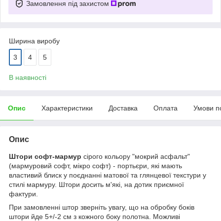
Замовлення під захистом
Ширина виробу
3
4
5
В наявності
Опис
Характеристики
Доставка
Оплата
Умови п
Опис
Штори софт-мармур
сірого кольору "мокрий асфальт"
(мармуровий софт, мікро софт) - портьєри, які мають
властивий блиск у поєднанні матової та глянцевої текстури у
стилі мармуру. Штори досить м'які, на дотик приємної
фактури.
При замовленні штор зверніть увагу, що на обробку боків
штори йде 5+/-2 см з кожного боку полотна. Можливі