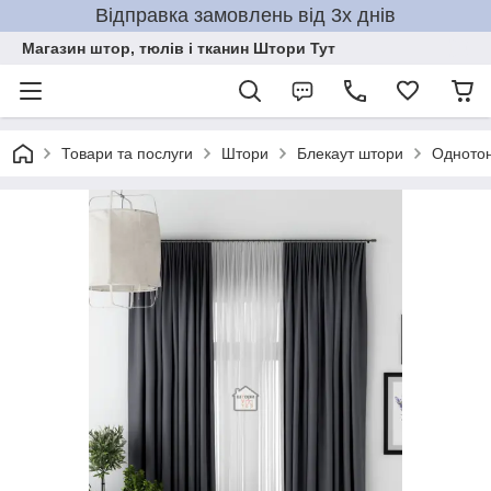
Відправка замовлень від 3х днів
Магазин штор, тюлів і тканин Штори Тут
Товари та послуги
Штори
Блекаут штори
Однотон