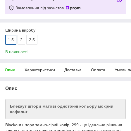
Замовлення під захистом
Ширина виробу
1.5
2
2.5
В наявності
Опис
Характеристики
Доставка
Оплата
Умови п
Опис
Блекаут штори матові однотонні кольору мокрий
асфальт
Blackout штори темно-сірий колір, 299 - це ідеальне рішення
для тих, хто хоче створити комфорт і затишок у своєму домі