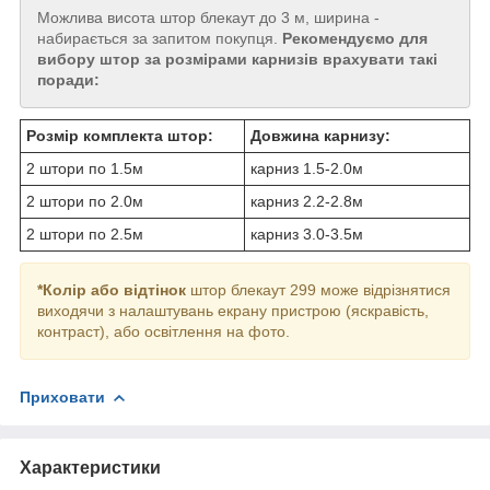
Можлива висота штор блекаут до 3 м, ширина -
набирається за запитом покупця.
Рекомендуємо для
вибору штор за розмірами карнизів врахувати такі
поради:
Розмір комплекта штор:
Довжина карнизу:
2 штори по 1.5м
карниз 1.5-2.0м
2 штори по 2.0м
карниз 2.2-2.8м
2 штори по 2.5м
карниз 3.0-3.5м
*Колір або відтінок
штор блекаут 299 може відрізнятися
виходячи з налаштувань екрану пристрою (яскравість,
контраст), або освітлення на фото.
Приховати
Характеристики