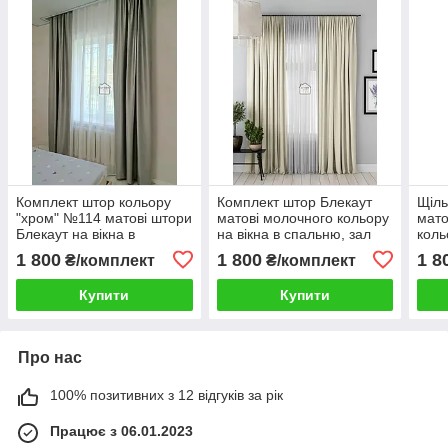
Комплект штор кольору
Комплект штор Блекаут
Щіль
"хром" №114 матові штори
матові молочного кольору
мато
Блекаут на вікна в
на вікна в спальню, зал
коль
спальню та зал Однотонні
№353 Однотонні Blackout
спал
1 800
1 800
1 8
₴/комплект
₴/комплект
2штори
2шт
№32
Купити
Купити
Про нас
100% позитивних з 12 відгуків за рік
Працює з 06.01.2023