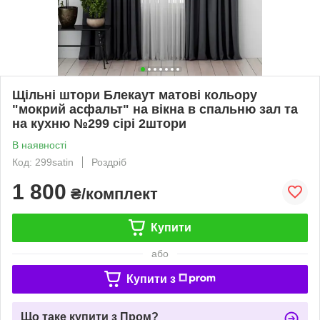
Щільні штори Блекаут матові кольору
"мокрий асфальт" на вікна в спальню зал та
на кухню №299 сірі 2штори
В наявності
Код: 299satin
Роздріб
1 800
₴/комплект
Купити
або
Купити з
Що таке купити з Пром?