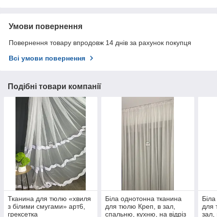
Умови повернення
Повернення товару впродовж 14 днів за рахунок покупця
Всі умови повернення
Подібні товари компанії
Тканина для тюлю «хвиля
Біла однотонна тканина
Біла
з білими смугами» арт6,
для тюлю Креп, в зал,
для 
грексетка
спальню, кухню, на відріз
зал,