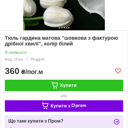
Тюль гардина матова "шовкова з фактурою
дрібної хвилі", колір білий
В наявності
Код: chios
Роздріб
360
₴/пог.м
Купити
або
Купити з
Що таке купити з Пром?