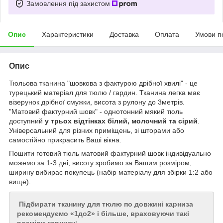
Замовлення під захистом
Опис
Характеристики
Доставка
Оплата
Умови п
Опис
Тюльова тканина "шовкова з фактурою дрібної хвилі" - це
турецький матеріал для тюлю / гардин. Тканина легка має
візерунок дрібної смужки, висота з рулону до 3метрів.
"Матовий фактурний шовк" - однотонний мякий тюль
доступний
у трьох відтінках білий, молочний та сірий
.
Універсальний для різних приміщень, зі шторами або
самостійно прикрасить Ваші вікна.
Пошити готовий тюль матовий фактурний шовк індивідуально
можемо за 1-3 дні, висоту зробимо за Вашим розміром,
ширину вибирає покупець (набір матеріалу для збірки 1:2 або
вище).
Підбирати тканину для тюлю по довжині карниза
рекомендуємо «1до2» і більше, враховуючи такі
розміри карнизу: